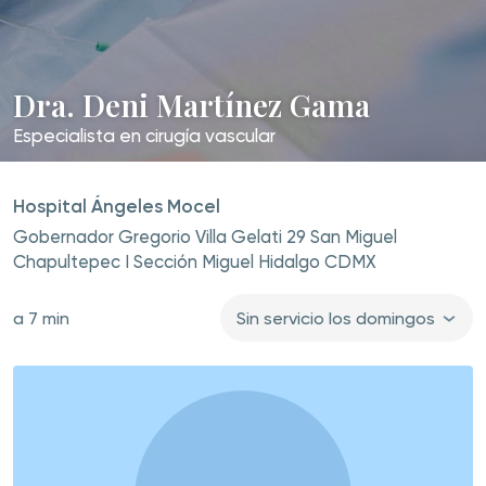
Dra. Deni Martínez Gama
Especialista en
cirugía vascular
Hospital Ángeles Mocel
Gobernador Gregorio Villa Gelati 29 San Miguel
Chapultepec I Sección Miguel Hidalgo CDMX
a 7 min
Sin servicio los domingos
Agenda tu cita
y acude con tu especialista
Reserva en línea