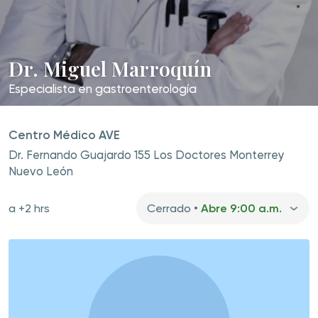
Dr. Miguel Marroquín
Especialista en
gastroenterología
Centro Médico AVE
Dr. Fernando Guajardo 155 Los Doctores Monterrey
Nuevo León
a +2 hrs
Cerrado •
Abre 9:00 a.m.
Agenda tu cita
y acude con tu especialista
Reserva en línea